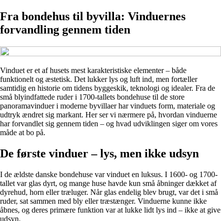
Fra bondehus til byvilla: Vinduernes
forvandling gennem tiden
Vinduet er et af husets mest karakteristiske elementer – både
funktionelt og æstetisk. Det lukker lys og luft ind, men fortæller
samtidig en historie om tidens byggeskik, teknologi og idealer. Fra de
små blyindfattede ruder i 1700-tallets bondehuse til de store
panoramavinduer i moderne byvillaer har vinduets form, materiale og
udtryk ændret sig markant. Her ser vi nærmere på, hvordan vinduerne
har forvandlet sig gennem tiden – og hvad udviklingen siger om vores
måde at bo på.
De første vinduer – lys, men ikke udsyn
I de ældste danske bondehuse var vinduet en luksus. I 1600- og 1700-
tallet var glas dyrt, og mange huse havde kun små åbninger dækket af
dyrehud, horn eller træluger. Når glas endelig blev brugt, var det i små
ruder, sat sammen med bly eller træstænger. Vinduerne kunne ikke
åbnes, og deres primære funktion var at lukke lidt lys ind – ikke at give
udsyn.