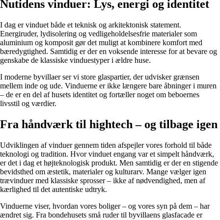
Nutidens vinduer: Lys, energi og identitet
I dag er vinduet både et teknisk og arkitektonisk statement.
Energiruder, lydisolering og vedligeholdelsesfrie materialer som
aluminium og komposit gør det muligt at kombinere komfort med
bæredygtighed. Samtidig er der en voksende interesse for at bevare og
genskabe de klassiske vinduestyper i ældre huse.
I moderne byvillaer ser vi store glaspartier, der udvisker grænsen
mellem inde og ude. Vinduerne er ikke længere bare åbninger i muren
– de er en del af husets identitet og fortæller noget om beboernes
livsstil og værdier.
Fra håndværk til hightech – og tilbage igen
Udviklingen af vinduer gennem tiden afspejler vores forhold til både
teknologi og tradition. Hvor vinduet engang var et simpelt håndværk,
er det i dag et højteknologisk produkt. Men samtidig er der en stigende
bevidsthed om æstetik, materialer og kulturarv. Mange vælger igen
trævinduer med klassiske sprosser – ikke af nødvendighed, men af
kærlighed til det autentiske udtryk.
Vinduerne viser, hvordan vores boliger – og vores syn på dem – har
ændret sig. Fra bondehusets små ruder til byvillaens glasfacade er