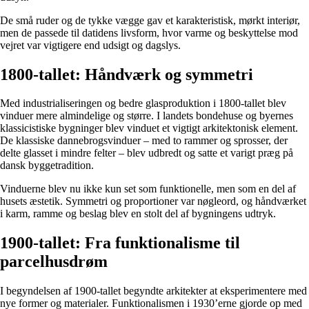
De små ruder og de tykke vægge gav et karakteristisk, mørkt interiør,
men de passede til datidens livsform, hvor varme og beskyttelse mod
vejret var vigtigere end udsigt og dagslys.
1800-tallet: Håndværk og symmetri
Med industrialiseringen og bedre glasproduktion i 1800-tallet blev
vinduer mere almindelige og større. I landets bondehuse og byernes
klassicistiske bygninger blev vinduet et vigtigt arkitektonisk element.
De klassiske dannebrogsvinduer – med to rammer og sprosser, der
delte glasset i mindre felter – blev udbredt og satte et varigt præg på
dansk byggetradition.
Vinduerne blev nu ikke kun set som funktionelle, men som en del af
husets æstetik. Symmetri og proportioner var nøgleord, og håndværket
i karm, ramme og beslag blev en stolt del af bygningens udtryk.
1900-tallet: Fra funktionalisme til
parcelhusdrøm
I begyndelsen af 1900-tallet begyndte arkitekter at eksperimentere med
nye former og materialer. Funktionalismen i 1930’erne gjorde op med