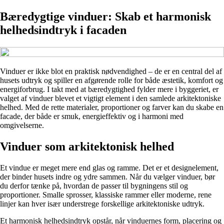
Bæredygtige vinduer: Skab et harmonisk
helhedsindtryk i facaden
Vinduer er ikke blot en praktisk nødvendighed – de er en central del af
husets udtryk og spiller en afgørende rolle for både æstetik, komfort og
energiforbrug. I takt med at bæredygtighed fylder mere i byggeriet, er
valget af vinduer blevet et vigtigt element i den samlede arkitektoniske
helhed. Med de rette materialer, proportioner og farver kan du skabe en
facade, der både er smuk, energieffektiv og i harmoni med
omgivelserne.
Vinduer som arkitektonisk helhed
Et vindue er meget mere end glas og ramme. Det er et designelement,
der binder husets indre og ydre sammen. Når du vælger vinduer, bør
du derfor tænke på, hvordan de passer til bygningens stil og
proportioner. Smalle sprosser, klassiske rammer eller moderne, rene
linjer kan hver især understrege forskellige arkitektoniske udtryk.
Et harmonisk helhedsindtryk opstår, når vinduernes form, placering og