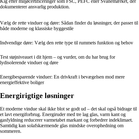
Kig efter miljøcertificeringer som FSC, PEFC eller Svanemærket, der
dokumenterer ansvarlig produktion.
Vælg de rette vinduer og døre: Sådan finder du løsninger, der passer til
både moderne og klassiske byggestile
Indvendige døre: Vælg den rette type til rummets funktion og behov
Test støjniveauet i dit hjem – og vurder, om du har brug for
lydisolerende vinduer og døre
Energibesparende vinduer: En drivkraft i bevægelsen mod mere
energieffektive boliger
Energirigtige løsninger
Et moderne vindue skal ikke blot se godt ud – det skal også bidrage til
et lavt energiforbrug. Energiruder med tre lag glas, varm kant og
gasfyldning reducerer varmetabet markant og forbedrer indeklimaet.
Samtidig kan solafskærmende glas mindske overophedning om
sommeren.