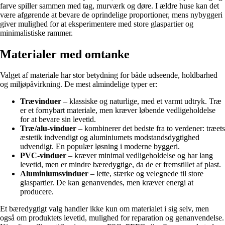
farve spiller sammen med tag, murværk og døre. I ældre huse kan det
være afgørende at bevare de oprindelige proportioner, mens nybyggeri
giver mulighed for at eksperimentere med store glaspartier og
minimalistiske rammer.
Materialer med omtanke
Valget af materiale har stor betydning for både udseende, holdbarhed
og miljøpåvirkning. De mest almindelige typer er:
Trævinduer
– klassiske og naturlige, med et varmt udtryk. Træ
er et fornybart materiale, men kræver løbende vedligeholdelse
for at bevare sin levetid.
Træ/alu-vinduer
– kombinerer det bedste fra to verdener: træets
æstetik indvendigt og aluminiumets modstandsdygtighed
udvendigt. En populær løsning i moderne byggeri.
PVC-vinduer
– kræver minimal vedligeholdelse og har lang
levetid, men er mindre bæredygtige, da de er fremstillet af plast.
Aluminiumsvinduer
– lette, stærke og velegnede til store
glaspartier. De kan genanvendes, men kræver energi at
producere.
Et bæredygtigt valg handler ikke kun om materialet i sig selv, men
også om produktets levetid, mulighed for reparation og genanvendelse.