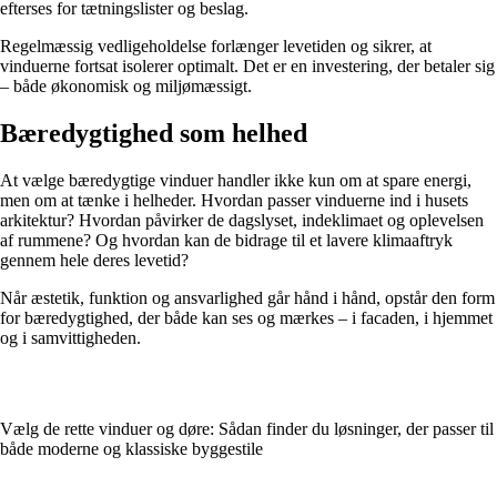
efterses for tætningslister og beslag.
Regelmæssig vedligeholdelse forlænger levetiden og sikrer, at
vinduerne fortsat isolerer optimalt. Det er en investering, der betaler sig
– både økonomisk og miljømæssigt.
Bæredygtighed som helhed
At vælge bæredygtige vinduer handler ikke kun om at spare energi,
men om at tænke i helheder. Hvordan passer vinduerne ind i husets
arkitektur? Hvordan påvirker de dagslyset, indeklimaet og oplevelsen
af rummene? Og hvordan kan de bidrage til et lavere klimaaftryk
gennem hele deres levetid?
Når æstetik, funktion og ansvarlighed går hånd i hånd, opstår den form
for bæredygtighed, der både kan ses og mærkes – i facaden, i hjemmet
og i samvittigheden.
Vælg de rette vinduer og døre: Sådan finder du løsninger, der passer til
både moderne og klassiske byggestile