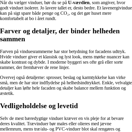
Når du vælger vinduer, bør du se på
U-værdien
, som angiver, hvor
godt vinduet isolerer. Jo lavere tallet er, desto bedre. Et lavenergivindue
kan på sigt spare både penge og CO₂, og det gør huset mere
komfortabelt at bo i året rundt.
Farver og detaljer, der binder helheden
sammen
Farven på vinduesrammerne har stor betydning for facadens udtryk.
Hvide vinduer giver et klassisk og lyst look, mens mørke nuancer kan
skabe kontrast og dybde. I moderne byggeri ses ofte grå eller sorte
rammer, der fremhæver de rene linjer.
Overvej også detaljerne: sprosser, beslag og karmtykkelse kan virke
små, men de har stor indflydelse på helhedsindtrykket. Enkle, velvalgte
detaljer kan løfte hele facaden og skabe balance mellem funktion og
æstetik.
Vedligeholdelse og levetid
Selv de mest bæredygtige vinduer kræver en vis pleje for at bevare
deres kvalitet. Trævinduer bør males eller olieres med jævne
mellemrum, mens træ/alu- og PVC-vinduer blot skal rengøres og