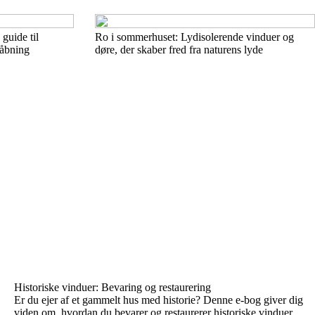
 guide til
Ro i sommerhuset: Lydisolerende vinduer og
 åbning
døre, der skaber fred fra naturens lyde
Historiske vinduer: Bevaring og restaurering
Er du ejer af et gammelt hus med historie? Denne e-bog giver dig
viden om, hvordan du bevarer og restaurerer historiske vinduer