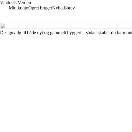
Vinduets Verden
Min konto
Opret bruger
Nyhedsbrev
Designvalg til både nyt og gammelt byggeri – sådan skaber du harmon